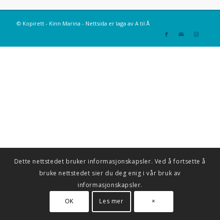
© Kopirett - Kinn Marina - Nettsida er laga av
A til Å
Dette nettstedet bruker informasjonskapsler. Ved å fortsette å
bruke nettstedet sier du deg enig i vår bruk av
informasjonskapsler.
OK
Les mer
×